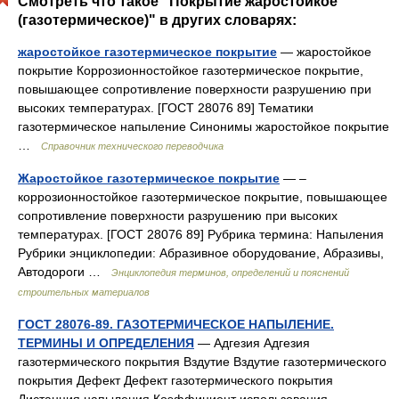
Смотреть что такое "Покрытие жаростойкое
(газотермическое)" в других словарях:
жаростойкое газотермическое покрытие
— жаростойкое
покрытие Коррозионностойкое газотермическое покрытие,
повышающее сопротивление поверхности разрушению при
высоких температурах. [ГОСТ 28076 89] Тематики
газотермическое напыление Синонимы жаростойкое покрытие
…
Справочник технического переводчика
Жаростойкое газотермическое покрытие
— –
коррозионностойкое газотермическое покрытие, повышающее
сопротивление поверхности разрушению при высоких
температурах. [ГОСТ 28076 89] Рубрика термина: Напыления
Рубрики энциклопедии: Абразивное оборудование, Абразивы,
Автодороги …
Энциклопедия терминов, определений и пояснений
строительных материалов
ГОСТ 28076-89. ГАЗОТЕРМИЧЕСКОЕ НАПЫЛЕНИЕ.
ТЕРМИНЫ И ОПРЕДЕЛЕНИЯ
— Адгезия Адгезия
газотермического покрытия Вздутие Вздутие газотермического
покрытия Дефект Дефект газотермического покрытия