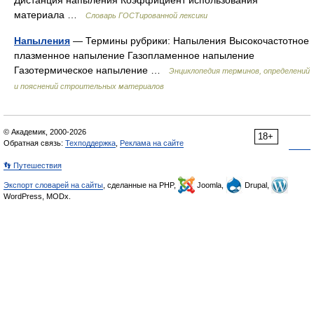
Дистанция напыления Коэффициент использования
материала …
Словарь ГОСТированной лексики
Напыления
— Термины рубрики: Напыления Высокочастотное
плазменное напыление Газопламенное напыление
Газотермическое напыление …
Энциклопедия терминов, определений
и пояснений строительных материалов
© Академик, 2000-2026
18+
Обратная связь:
Техподдержка
,
Реклама на сайте
👣 Путешествия
Экспорт словарей на сайты
, сделанные на PHP,
Joomla,
Drupal,
WordPress, MODx.